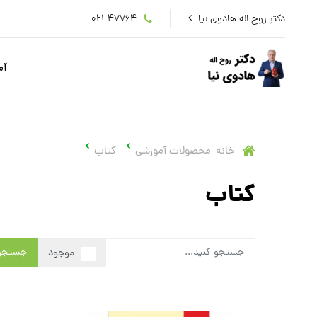
دکتر روح اله هادوی نیا
021-47764
آم
خانه
محصولات آموزشی
کتاب
کتاب
جستجو
موجود