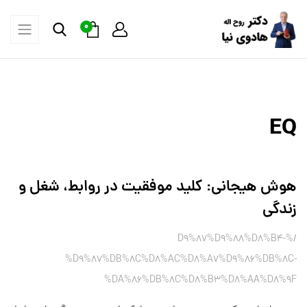
0
EQ
هوش هیجانی: کلید موفقیت در روابط، شغل و
زندگی
/%D9%87%D9%88%D8%B4-
%D9%87%DB%8C%D8%AC%D8%A7%D9%86%DB%8C-
%DA%86%DB%8C%D8%B3%D8%AA%D8%9F