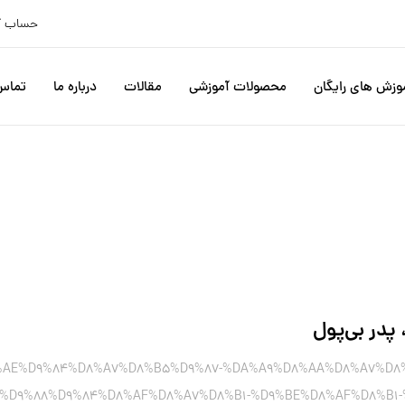
حساب ک
وزش های رایگان
محصولات آموزشی
مقالات
درباره ما
تماس 
 پدر بی‌پول
D8%AE%D9%84%D8%A7%D8%B5%D9%87-%DA%A9%D8%AA%D8%A7%D8
%D9%88%D9%84%D8%AF%D8%A7%D8%B1-%D9%BE%D8%AF%D8%B1-