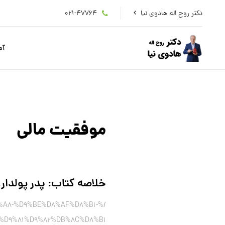
دکتر روح اله هادوی نیا
021-47764
آم
موفقیت مالی
خلاصه کتاب: پدر پولدار،
%A8-%D9%BE%D8%AF%D8%B1-
%D9%81%D9%82%DB%8C%D8%B1