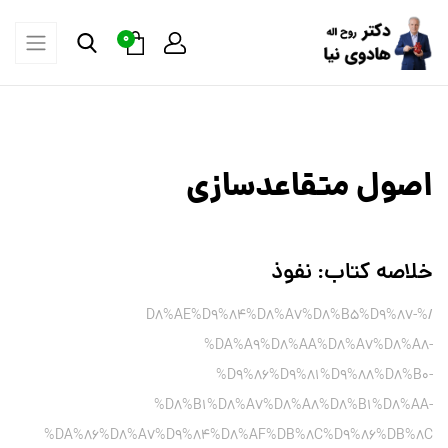
0
اصول متقاعدسازی
خلاصه کتاب: نفوذ
/%D8%AE%D9%84%D8%A7%D8%B5%D9%87-
%DA%A9%D8%AA%D8%A7%D8%A8-
%D9%86%D9%81%D9%88%D8%B0-
%D8%B1%D8%A7%D8%A8%D8%B1%D8%AA-
%DA%86%D8%A7%D9%84%D8%AF%DB%8C%D9%86%DB%8C